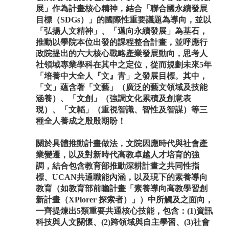
展」作為計畫核心精神，結合「聯合國永續發展
目標（SDGs）」的國際性重要議題為導向，並以
「弘揚人文精神」、「邁向永續發展」為基石，
推動以學院本位出發的課程整合計畫，並呼應行
政院提出的六大核心戰略產業發展動向，思考人
社領域專業學科在其中之定位，從而規劃未來5年
「培養中大全人『文』青」之發展目標。其中，
「文」蘊含著「文藝」（廣泛的藝文領域及技能
涵養）、「文創」（強調文化累積及創意表
現）、「文韜」（重視智識、智性及智謀）等三
種全人養成之殷殷期盼！
關於具體推動計畫做法，文院因應時代與社會產
業變遷，以及對新時代高教卓越人才培育的強
調，結合包含教育部推動深耕計畫之共同性指
標、UCAN共通職能內涵，以及現下的素養導向
教育（如教育部前瞻計畫「素養導向高教學習創
新計畫（XPlorer 探索者）」）中所觸及之面向，
一齊提煉出5類重要共通核心技能，包含：(1)資訊
科技與人文關懷、(2)跨領域與自主學習、(3)社會