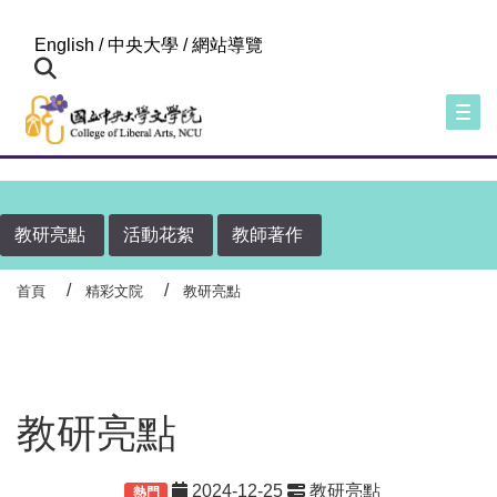
:::
English
/
中央大學
/
網站導覽
Togg
教研亮點
活動花絮
教師著作
首頁
精彩文院
教研亮點
教研亮點
2024-12-25
教研亮點
重要
熱門