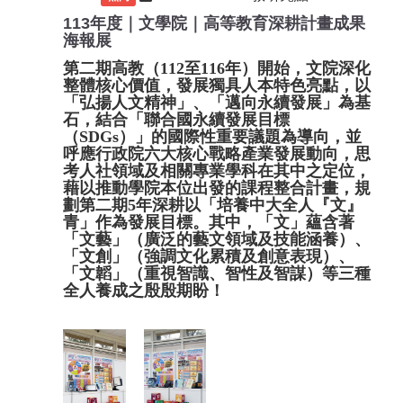
113年度｜文學院｜高等教育深耕計畫成果
海報展
第二期高教（112至116年）開始，文院深化
整體核心價值，發展獨具人本特色亮點，以
「弘揚人文精神」、「邁向永續發展」為基
石，結合「聯合國永續發展目標
（SDGs）」的國際性重要議題為導向，並
呼應行政院六大核心戰略產業發展動向，思
考人社領域及相關專業學科在其中之定位，
藉以推動學院本位出發的課程整合計畫，規
劃第二期5年深耕以「培養中大全人『文』
青」作為發展目標。其中，「文」蘊含著
「文藝」（廣泛的藝文領域及技能涵養）、
「文創」（強調文化累積及創意表現）、
「文韜」（重視智識、智性及智謀）等三種
全人養成之殷殷期盼！