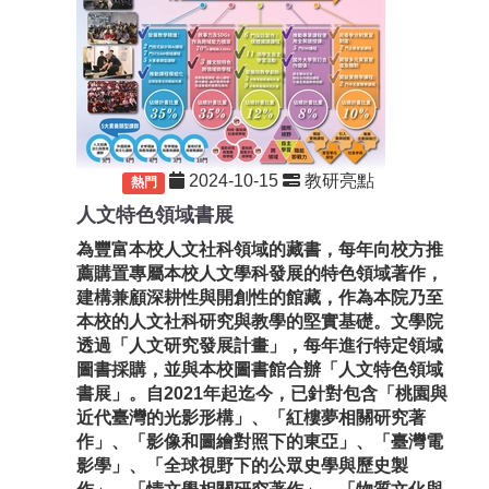
2024-10-15
教研亮點
重要
熱門
人文特色領域書展
為豐富本校人文社科領域的藏書，
每年向校方推
薦購置專屬本校人文學科發展的特色領域著作，
建構兼顧深耕性與開創性的館藏，
作為本院乃至
本校的人文社科研究與教學的堅實基礎。文學院
透過「人文研究發展計畫」，每年進行特定領域
圖書採購，
並與本校圖書館合辦「人文特色領域
書展」。自2021年起迄今，
已針對包含「桃園與
近代臺灣的光影形構」、「
紅樓夢相關研究著
作」、「影像和圖繪對照下的東亞」、「
臺灣電
影學」、「全球視野下的公眾史學與歷史製