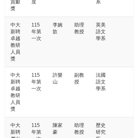
貢獻
度
系
獎
中大
115
李婉
助理
英美
新聘
年第
歆
教授
語文
卓越
一次
學系
教研
人員
獎
中大
115
許樂
副教
法國
新聘
年第
山
授
語文
卓越
一次
學系
教研
人員
獎
中大
115
陳家
助理
歷史
新聘
年第
豪
教授
研究