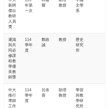
新聘
年第
耀
教授
文學
傑出
一次
系
教研
人員
獎
通識
114
鄭政
教授
歷史
與共
學年
誠
研究
同必
度
所
修課
程教
學優
良教
師獎
中大
114
呂依
助理
學習
推行
學年
蓉
教授
與教
導師
度
學研
工作
究所