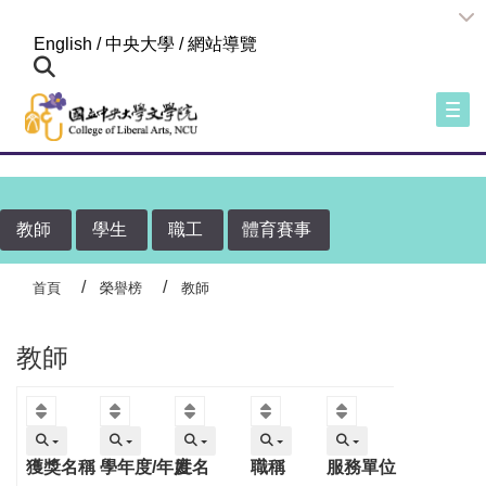
:::
English
/
中央大學
/
網站導覽
Togg
教師
學生
職工
體育賽事
首頁
榮譽榜
教師
教師
獲獎名稱
學年度/年度
姓名
職稱
服務單位