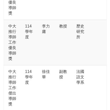
優良
導師
獎
中大
114
李力
教授
歷史
推行
學年
庸
研究
導師
度
所
工作
優良
導師
獎
中大
114
徐佳
副教
法國
推行
學年
華
授
語文
導師
度
學系
工作
傑出
導師
獎