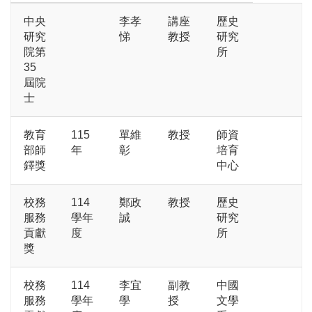
中央
李孝
講座
歷史
研究
悌
教授
研究
院第
所
35
屆院
士
教育
115
單維
教授
師資
部師
年
彰
培育
鐸獎
中心
校務
114
鄭政
教授
歷史
服務
學年
誠
研究
貢獻
度
所
獎
校務
114
李宜
副教
中國
服務
學年
學
授
文學