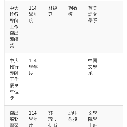
中大
114
林建
副教
英美
推行
學年
廷
授
語文
導師
度
學系
工作
傑出
導師
獎
中大
114
中國
推行
學年
文學
導師
度
系
工作
優良
單位
獎
傑出
114
莎
助理
文學
服務
學年
瓏．
教授
院學
學習
度
伊斯
士班