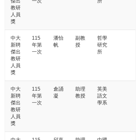
傑出
一次
所
教研
人員
獎
中大
115
潘怡
副教
哲學
新聘
年第
帆
授
研究
傑出
一次
所
教研
人員
獎
中大
115
倉誦
助理
英美
新聘
年第
凝
教授
語文
傑出
一次
學系
教研
人員
獎
中大
115
邱嘉
助理
中國