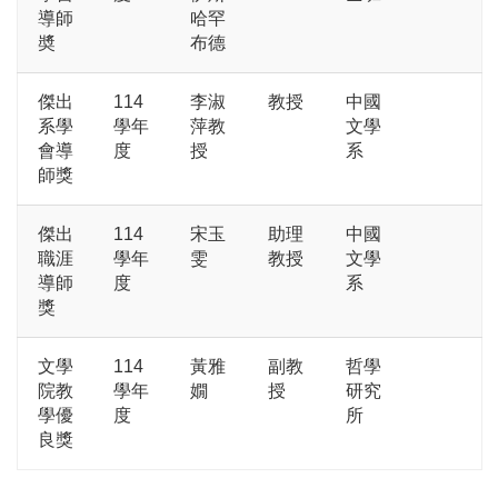
導師
哈罕
奬
布德
傑出
114
李淑
教授
中國
系學
學年
萍教
文學
會導
度
授
系
師獎
傑出
114
宋玉
助理
中國
職涯
學年
雯
教授
文學
導師
度
系
獎
文學
114
黃雅
副教
哲學
院教
學年
嫺
授
研究
學優
度
所
良獎