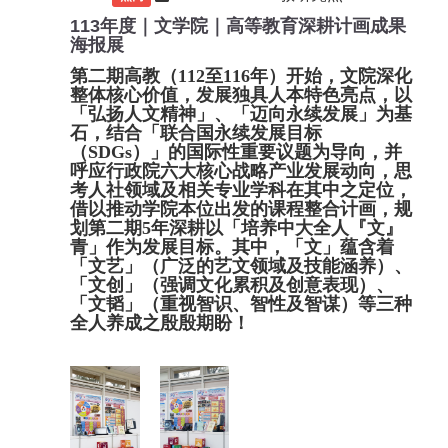
113年度｜文学院｜高等教育深耕计画成果
海报展
第二期高教（112至116年）开始，文院深化
整体核心价值，发展独具人本特色亮点，以
「弘扬人文精神」、「迈向永续发展」为基
石，结合「联合国永续发展目标
（SDGs）」的国际性重要议题为导向，并
呼应行政院六大核心战略产业发展动向，思
考人社领域及相关专业学科在其中之定位，
借以推动学院本位出发的课程整合计画，规
划第二期5年深耕以「培养中大全人『文』
青」作为发展目标。其中，「文」蕴含着
「文艺」（广泛的艺文领域及技能涵养）、
「文创」（强调文化累积及创意表现）、
「文韬」（重视智识、智性及智谋）等三种
全人养成之殷殷期盼！