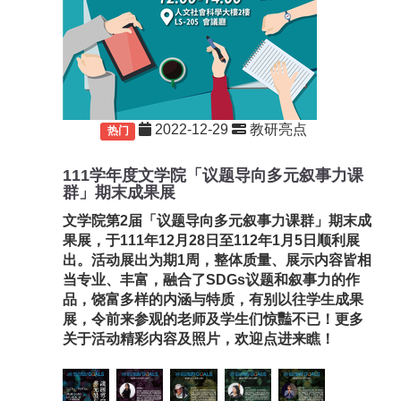
2022-12-29
教研亮点
重要
热门
111学年度文学院「议题导向多元叙事力课
群」期末成果展
文学院第2届「议题导向多元叙事力课群」期末成
果展，于111年12月28日至112年1月5日顺利展
出。活动展出为期1周，整体质量、展示内容皆相
当专业、丰富，融合了SDGs议题和叙事力的作
品，饶富多样的内涵与特质，有别以往学生成果
展，令前来参观的老师及学生们惊豔不已！更多
关于活动精彩内容及照片，欢迎点进来瞧！