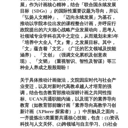
展」作为计画核心精神，结合「联合国永续发展
目标（SDGs）」的国际性重要议题为导向，并以
「弘扬人文精神」、「迈向永续发展」为基石，
推动以学院本位出发的课程整合计画，并呼应行
政院提出的六大核心战略产业发展动向，思考人
社领域专业学科在其中之定位，从而规划未来5年
「培养中大全人『文』青」之发展目标。其中，
「文」蕴含着「文艺」（广泛的艺文领域及技能
涵养）、「文创」（强调文化累积及创意表
现）、「文韬」（重视智识、智性及智谋）等三
种全人养成之殷殷期盼！
关于具体推动计画做法，文院因应时代与社会产
业变迁，以及对新时代高教卓越人才培育的强
调，结合包含教育部推动深耕计画之共同性指
标、UCAN共通职能内涵，以及现下的素养导向
教育（如教育部前瞻计画「素养导向高教学习创
新计画（XPlorer 探索者）」）中所触及之面向，
一齐提炼出5类重要共通核心技能，包含：(1)资讯
科技与人文关怀、(2)跨领域与自主学习、(3)社会