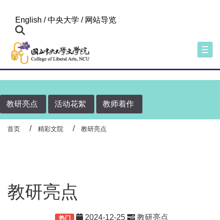
:::
English
/
中央大学
/
网站导览
Togg
教研亮点
活动花絮
教师着作
首页
精彩文院
教研亮点
教研亮点
2024-12-25
教研亮点
重要
热门