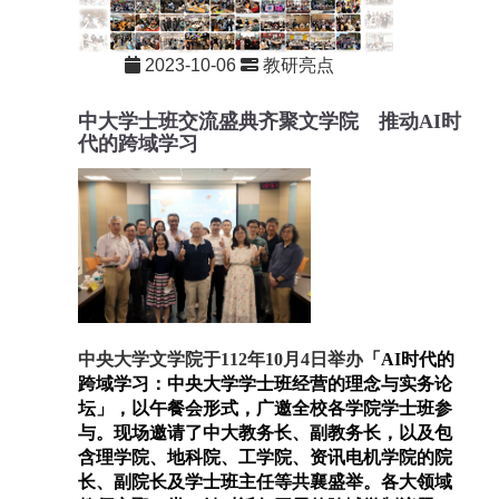
2023-10-06
教研亮点
重要
中大
学士班交流盛典齐聚
文学院 推动
AI
时
代的跨域学习
中央大学文学院于112年10月4日举办
「
AI时代的
跨域学习：中央大学学士班经营的理念与实务论
坛」，以午餐会形式，广邀全校各学院学士班参
与。现场邀请了中大教务长、副教务长，以及包
含理学院、地科院、工学院、资讯电机学院的院
长、副院长及学士班主任等共襄盛举。各大领域