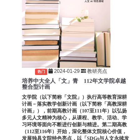
2024-01-29
教研亮点
重要
热门
培养中大全人「文」青 112年文学院卓越
整合型计画
文学院（以下简称「文院」）执行高等教育深耕
计画－落实教学创新计画（以下简称「高教深耕
计画」），前期高教计画（107至111年）以弘扬
多元人文精神为核心，从课程、教学、活动、学
习环境等面向不断进行创新与精进。第二期高教
（112至116年）开始，深化整体文院核心价值，
发展独具文院特色亮点，以「SDGs与人文永续发