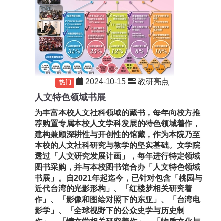
2024-10-15
教研亮点
重要
热门
人文特色领域书展
为丰富本校人文社科领域的藏书，
每年向校方推
荐购置专属本校人文学科发展的特色领域着作，
建构兼顾深耕性与开创性的馆藏，
作为本院乃至
本校的人文社科研究与教学的坚实基础。文学院
透过「人文研究发展计画」，每年进行特定领域
图书采购，
并与本校图书馆合办「人文特色领域
书展」。自2021年起迄今，
已针对包含「桃园与
近代台湾的光影形构」、「
红楼梦相关研究着
作」、「影像和图绘对照下的东亚」、「
台湾电
影学」、「全球视野下的公众史学与历史制