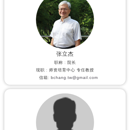
张立杰
职称 :
院长
现职 :
师资培育中心 专任教授
信箱:
bchang.tw@gmail.com