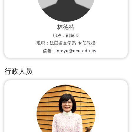
林德祐
职称 :
副院长
现职 :
法国语文学系 专任教授
信箱:
linteyu@ncu.edu.tw
行政人员