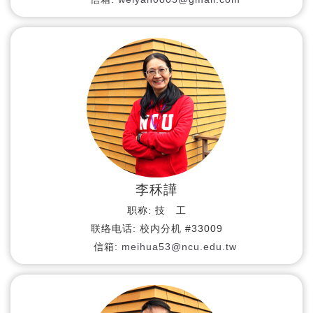
李秝譁
职称:
技 工
联络电话:
校内分机 #33009
信箱:
meihua53@ncu.edu.tw