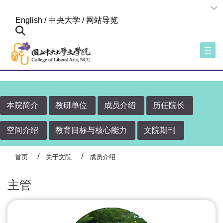
:::
English
/
中央大学
/
网站导览
Togg
本院简介
教研单位
成员介绍
历任院长
空间介绍
教育目标与核心能力
文院期刊
首页
关于文院
成员介绍
主管