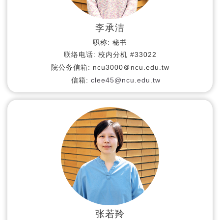
李承洁
职称:
秘书
联络电话:
校内分机 #33022
院公务信箱:
ncu3000＠ncu.edu.tw
信箱:
clee45@ncu.edu.tw
张若羚