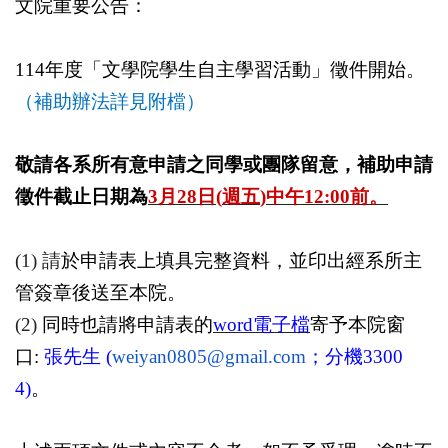
文院重要公告：
114
年度「文學院學生自主學習活動」徵件開始。
（
補助辦法詳見
附檔
）
敬請各系所有意申請之同學或團隊留意，補助申請
徵件截止日期為
3
月
28
日
(
週五
)
中午
12:00
前。
(1)
請
於申請表上填具完整資料，
並印出經系所主
管簽章後送至本院。
(2)
同時也請將申請表的
word
電子檔
寄予本院窗
口
:
張先
生
(
weiyan0805@gmail.com
；分機
3300
4)
。