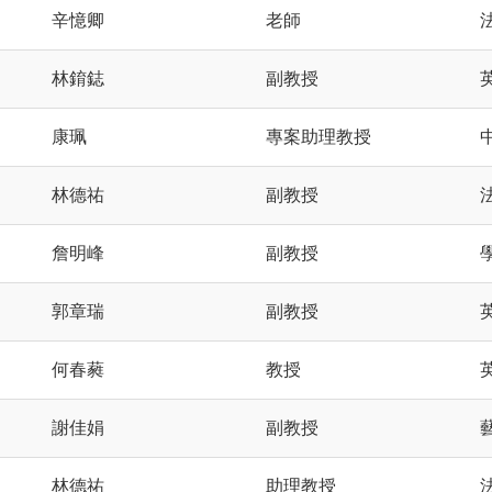
辛憶卿
老師
林錥鋕
副教授
康珮
專案助理教授
林德祐
副教授
詹明峰
副教授
郭章瑞
副教授
何春蕤
教授
謝佳娟
副教授
林德祐
助理教授