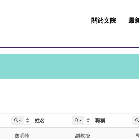
:::
關於文院
最
度
姓名
職稱
詹明峰
副教授