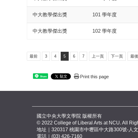
中大教學傑出獎
101 學年度
中大教學傑出獎
102 學年度
最前
3
4
5
6
7
上一頁
下一頁
最
Print this page
Share
國立中央大學文學院 版權所有
© 2022 College of Liberal Arts at NCU. All Ri
地址｜320317 桃園市中壢區中大路300號-人文
電話｜(03) 426-7160