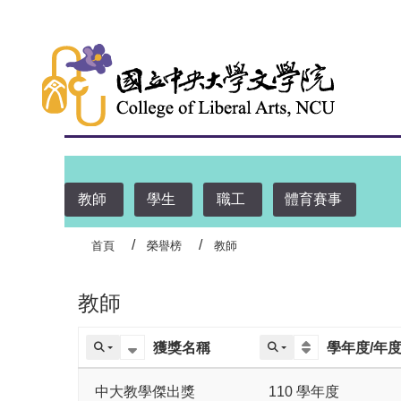
:::
教師
學生
職工
體育賽事
首頁
榮譽榜
教師
教師
獲獎名稱
學年度/年
中大教學傑出獎
110 學年度