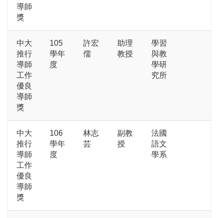
導師
獎
中大
105
許宏
助理
學習
推行
學年
儒
教授
與教
導師
度
學研
工作
究所
優良
導師
獎
中大
106
林志
副教
法國
推行
學年
芸
授
語文
導師
度
學系
工作
優良
導師
獎