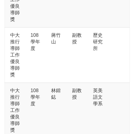
優良
導師
獎
中大
108
蔣竹
副教
歷史
推行
學年
山
授
研究
導師
度
所
工作
優良
導師
獎
中大
108
林錥
副教
英美
推行
學年
鋕
授
語文
導師
度
學系
工作
優良
導師
獎