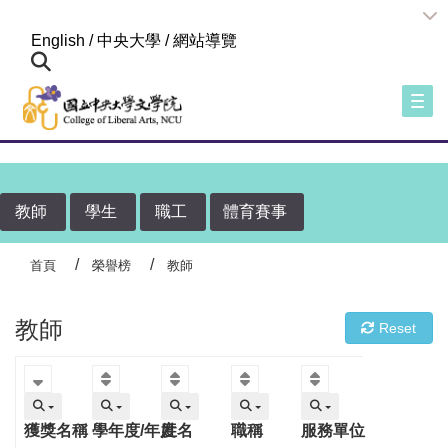
:::
English
/
中央大學
/
網站導覽
Togg
教師
學生
職工
體育賽事
首頁
榮譽榜
教師
教師
Reset
獲獎名稱
學年度/年度
姓名
職稱
服務單位