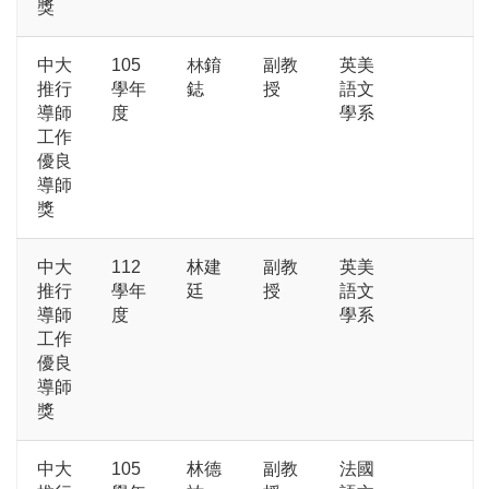
獎
中大
105
林錥
副教
英美
推行
學年
鋕
授
語文
導師
度
學系
工作
優良
導師
獎
中大
112
林建
副教
英美
推行
學年
廷
授
語文
導師
度
學系
工作
優良
導師
獎
中大
105
林德
副教
法國