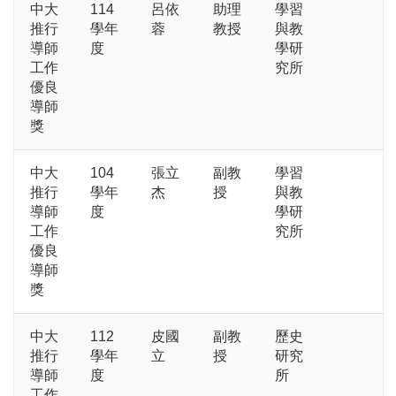
中大
114
呂依
助理
學習
推行
學年
蓉
教授
與教
導師
度
學研
工作
究所
優良
導師
獎
中大
104
張立
副教
學習
推行
學年
杰
授
與教
導師
度
學研
工作
究所
優良
導師
獎
中大
112
皮國
副教
歷史
推行
學年
立
授
研究
導師
度
所
工作