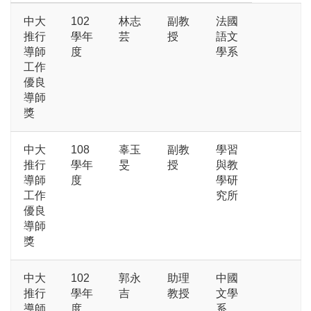
中大
102
林志
副教
法國
推行
學年
芸
授
語文
導師
度
學系
工作
優良
導師
獎
中大
108
辜玉
副教
學習
推行
學年
旻
授
與教
導師
度
學研
工作
究所
優良
導師
獎
中大
102
郭永
助理
中國
推行
學年
吉
教授
文學
導師
度
系