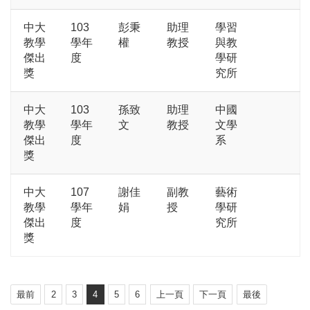
中大
103
彭秉
助理
學習
教學
學年
權
教授
與教
傑出
度
學研
獎
究所
中大
103
孫致
助理
中國
教學
學年
文
教授
文學
傑出
度
系
獎
中大
107
謝佳
副教
藝術
教學
學年
娟
授
學研
傑出
度
究所
獎
最前
2
3
4
5
6
上一頁
下一頁
最後