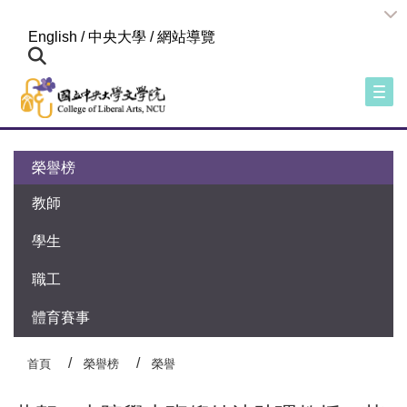
:::
English
/
中央大學
/
網站導覽
Togg
:::
榮譽榜
教師
學生
職工
體育賽事
首頁
榮譽榜
榮譽