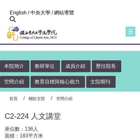
:::
English
/
中央大學
/
網站導覽
Togg
本院簡介
教研單位
成員介紹
歷任院長
空間介紹
教育目標與核心能力
文院期刊
首頁
關於文院
空間介紹
C2-224 人文講堂
座位數：136人
面積：183平方米