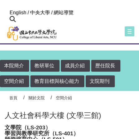
:::
English
/
中央大學
/
網站導覽
Togg
本院簡介
教研單位
成員介紹
歷任院長
空間介紹
教育目標與核心能力
文院期刊
首頁
關於文院
空間介紹
人文社會科學大樓 (文學三館)
文學院（LS-203）
學習與教學研究所（LS-401）