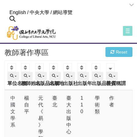
:::
English
/
中央大學
/
網站導覽
Togg
教師著作專區
Reset
單位名稱
教師姓名
出版品名稱
出版地
出版社
出版年
出版品性質
著作稱謂
中
楊
元
臺
臺
1
學
作
國
自
代
北
大
1
術
者
文
平
《
出
0
類
學
易
版
系
》
中
學
心