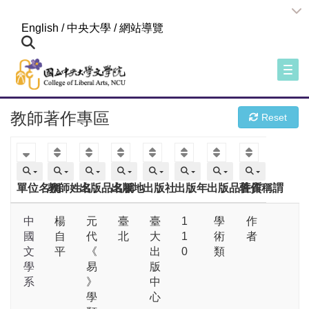
:::
English
/
中央大學
/
網站導覽
Togg
教師著作專區
Reset
單位名稱
教師姓名
出版品名稱
出版地
出版社
出版年
出版品性質
著作稱謂
中
楊
元
臺
臺
1
學
作
國
自
代
北
大
1
術
者
文
平
《
出
0
類
學
易
版
系
》
中
學
心