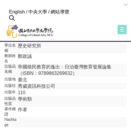
:::
English
/
中央大學
/
網站導覽
Togg
單位名
歷史研究所
稱
教師姓
鄭政誠
名
出版品
帝國殖民教育的逸出：日治臺灣教育發展論集
名稱
（ISBN：9789863269632）
出版地
臺北
出版社
秀威資訊科技公司
出版年
110
出版品
學術類
性質
著作稱
作者
謂
Hashta
gs