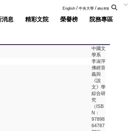
:::
/
/
English
中央大學
網站導覽
新消息
精彩文院
榮譽榜
院務專區
中國文
學系
李淑萍
佛經音
義與
《說
文》學
綜合研
究
（ISB
N：
97898
64787