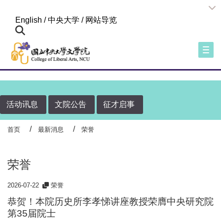
:::
English
/
中央大学
/
网站导览
Togg
活动讯息
文院公告
征才启事
首页
最新消息
荣誉
荣誉
2026-07-22
荣誉
恭贺！本院历史所李孝悌讲座教授荣膺中央研究院
第35届院士