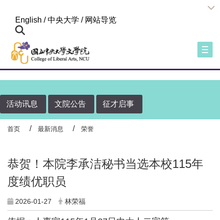
:::
English
/
中央大学
/
网站导览
Togg
活动讯息
文院公告
征才启事
首页
最新消息
荣誉
恭贺！本院李承洁秘书当选本校115年
度绩优职员
2026-01-27
林荣福