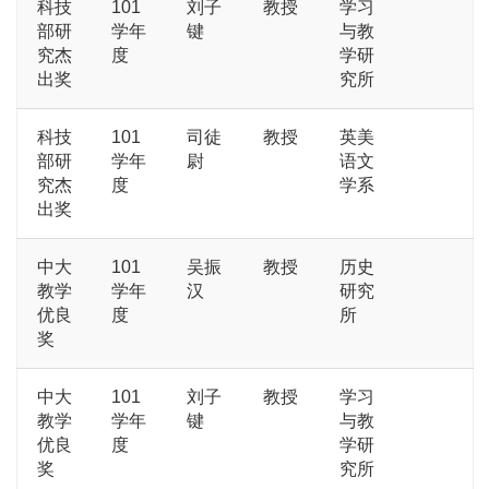
科技
101
刘子
教授
学习
部研
学年
键
与教
究杰
度
学研
出奖
究所
科技
101
司徒
教授
英美
部研
学年
尉
语文
究杰
度
学系
出奖
中大
101
吴振
教授
历史
教学
学年
汉
研究
优良
度
所
奖
中大
101
刘子
教授
学习
教学
学年
键
与教
优良
度
学研
奖
究所