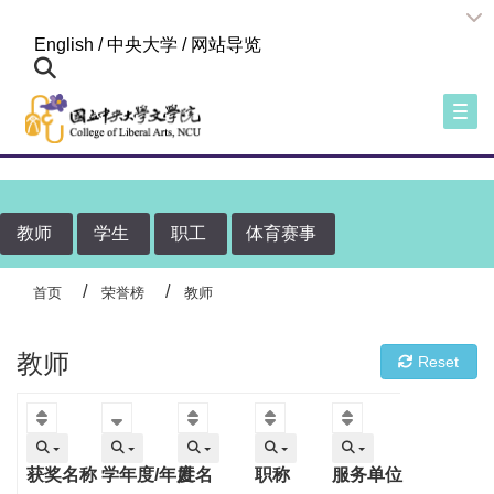
:::
English
/
中央大学
/
网站导览
Togg
教师
学生
职工
体育赛事
首页
荣誉榜
教师
教师
Reset
获奖名称
学年度/年度
姓名
职称
服务单位