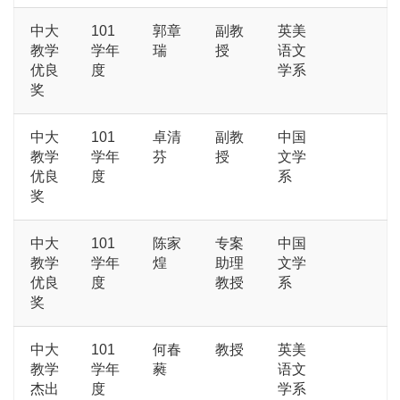
中大
101
郭章
副教
英美
教学
学年
瑞
授
语文
优良
度
学系
奖
中大
101
卓清
副教
中国
教学
学年
芬
授
文学
优良
度
系
奖
中大
101
陈家
专案
中国
教学
学年
煌
助理
文学
优良
度
教授
系
奖
中大
101
何春
教授
英美
教学
学年
蕤
语文
杰出
度
学系