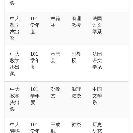
奖
中大
101
林德
助理
法国
教学
学年
祐
教授
语文
杰出
度
学系
奖
中大
101
林志
副教
法国
教学
学年
芸
授
语文
杰出
度
学系
奖
中大
101
孙致
助理
中国
教学
学年
文
教授
文学
杰出
度
系
奖
中大
101
王成
教授
历史
特聘
学年
勉
研究