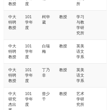
教授
度
所
中大
101
柯华
教授
学习
特聘
学年
葳
与教
教授
度
学研
究所
中大
101
白瑞
教授
英美
特聘
学年
梅
语文
教授
度
学系
中大
101
丁乃
教授
英美
特聘
学年
非
语文
教授
度
学系
中大
101
曾少
教授
艺术
研究
学年
千
学研
杰出
度
究所
奖