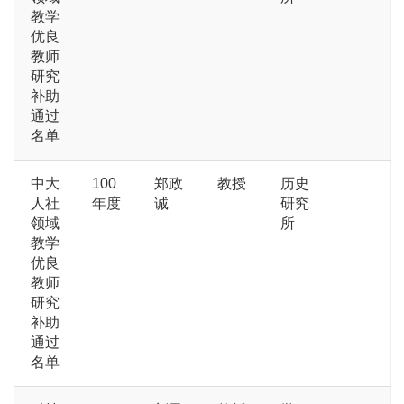
教学
优良
教师
研究
补助
通过
名单
中大
100
郑政
教授
历史
人社
年度
诚
研究
领域
所
教学
优良
教师
研究
补助
通过
名单