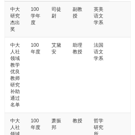
中大
100
司徒
副教
英美
研究
学年
尉
授
语文
杰出
度
学系
奖
中大
100
艾黛
助理
法国
人社
年度
安
教授
语文
领域
学系
教学
优良
教师
研究
补助
通过
名单
中大
100
萧振
教授
哲学
人社
年度
邦
研究
领域
所