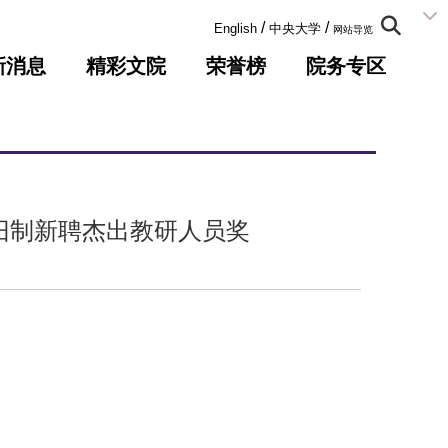
:::
/
/
English
中央大学
网站导览
新消息
精彩文院
荣誉榜
院务专区
旧制新聘杰出教研人员奖