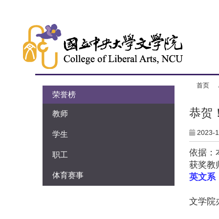
首页
:::
荣誉榜
恭贺
教师
2023-1
学生
依据：本
职工
获奖教
体育赛事
英文系
文学院