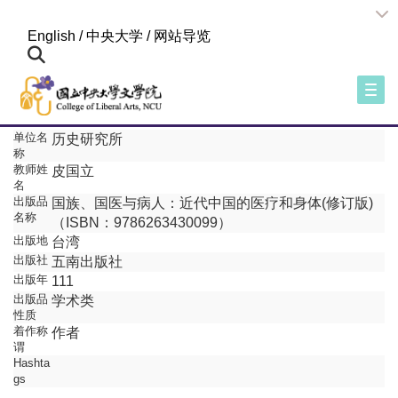
:::
English
/
中央大学
/
网站导览
Togg
单位名
历史研究所
称
教师姓
皮国立
名
出版品
国族、国医与病人：近代中国的医疗和身体(修订版)
名称
（ISBN：9786263430099）
出版地
台湾
出版社
五南出版社
出版年
111
出版品
学术类
性质
着作称
作者
谓
Hashta
gs