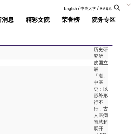
:::
/
/
English
中央大学
网站导览
新消息
精彩文院
荣誉榜
院务专区
历史研
究所
皮国立
最
「潮」
中医
史：以
形补形
行不
行，古
人医病
智慧超
展开