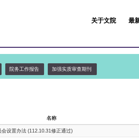
:::
关于文院
最
院务工作报告
加强实质审查期刊
名称
办法 (112.10.31修正通过)