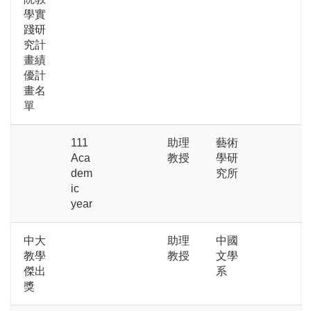
學實
踐研
究計
畫績
優計
畫名
單
111
助理
藝術
Aca
教授
學研
dem
究所
ic
year
中大
助理
中國
教學
教授
文學
傑出
系
獎