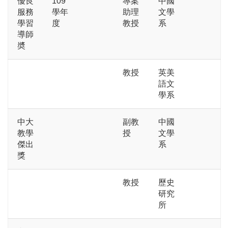
優良
109
專案
中國
服務
學年
助理
文學
學習
度
教授
系
導師
奬
教授
英美
語文
學系
中大
副教
中國
教學
授
文學
傑出
系
獎
教授
歷史
研究
所