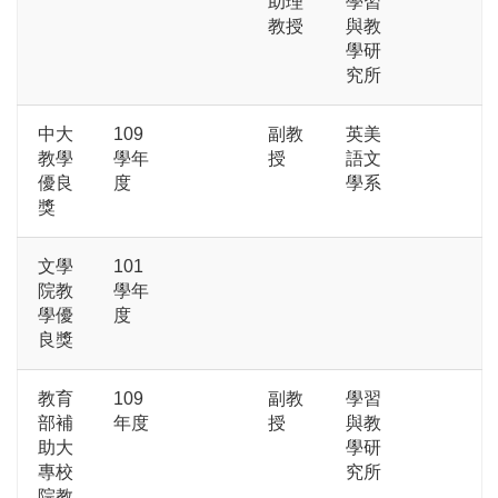
助理
學習
教授
與教
學研
究所
中大
109
副教
英美
教學
學年
授
語文
優良
度
學系
獎
文學
101
院教
學年
學優
度
良獎
教育
109
副教
學習
部補
年度
授
與教
助大
學研
專校
究所
院教