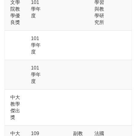
文學
101
學習
院教
學年
與教
學優
度
學研
良獎
究所
101
學年
度
101
學年
度
中大
教學
傑出
獎
中大
109
副教
法國