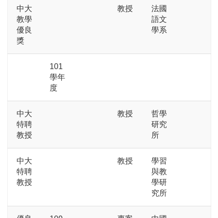
中大
教授
法國
教學
語文
優良
學系
獎
101
學年
度
中大
教授
哲學
特聘
研究
教授
所
中大
教授
學習
特聘
與教
教授
學研
究所