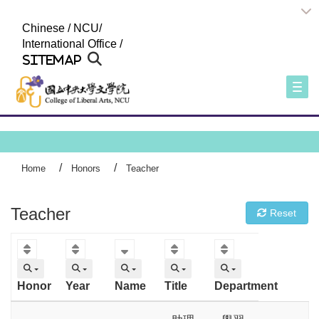
:::
Chinese
/
NCU
/
International Office
/
Sitemap
Togg
Home
Honors
Teacher
Teacher
Reset
Honor
Year
Name
Title
Department