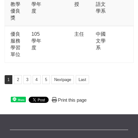
教學
學年
授
語文
優良
度
學系
獎
優良
105
主任
中國
服務
學年
文學
學習
度
系
單位
1
2
3
4
5
Nextpage
Last
Print this page
Share