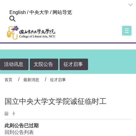
:::
English
/
中央大学
/
网站导览
Togg
活动讯息
文院公告
征才启事
首页
最新消息
征才启事
国立中央大学文学院诚征临时工
此则公告已过期
回到公告列表