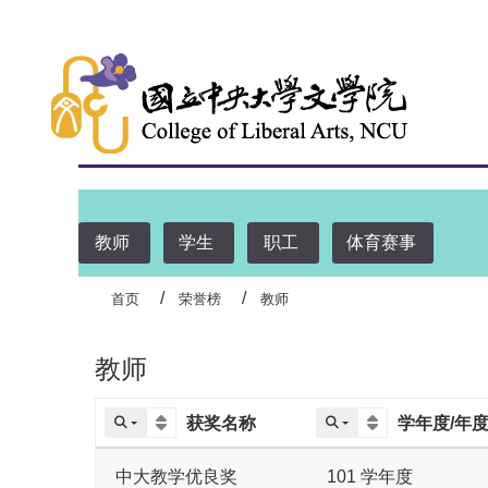
:::
教师
学生
职工
体育赛事
首页
荣誉榜
教师
教师
获奖名称
学年度/年
中大教学优良奖
101 学年度