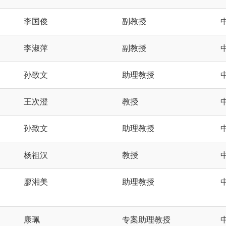
李国俊
副教授
李淑萍
副教授
孙致文
助理教授
王次澄
教授
孙致文
助理教授
杨祖汉
教授
廖湘美
助理教授
康珮
专案助理教授