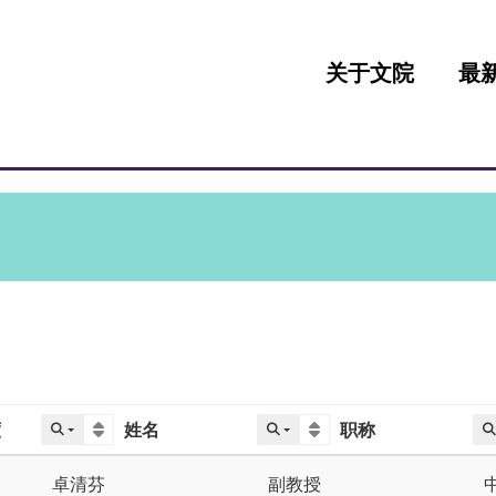
:::
关于文院
最
度
姓名
职称
卓清芬
副教授