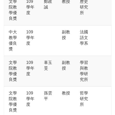
文學
109
鄭政
教授
歷史
院教
學年
誠
研究
學優
度
所
良獎
中大
109
副教
法國
教學
學年
授
語文
優良
度
學系
獎
文學
109
辜玉
副教
學習
院教
學年
旻
授
與教
學優
度
學研
良獎
究所
文學
109
孫雲
教授
哲學
院教
學年
平
研究
學優
度
所
良獎