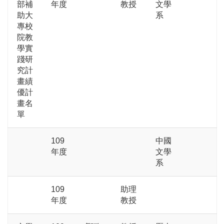
部補
年度
教授
文學
助大
系
專校
院教
學實
踐研
究計
畫績
優計
畫名
單
109
中國
年度
文學
系
109
助理
年度
教授