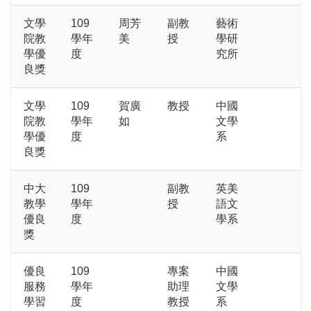
文學
109
周芳
副教
藝術
院教
學年
美
授
學研
學優
度
究所
良獎
文學
109
賀廣
教授
中國
院教
學年
如
文學
學優
度
系
良獎
中大
109
副教
英美
教學
學年
授
語文
優良
度
學系
獎
優良
109
專案
中國
服務
學年
助理
文學
學習
度
教授
系