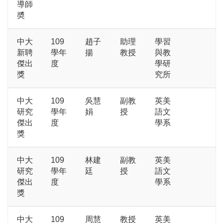
導師
奬
中大
109
趙子
助理
學習
新聘
學年
揚
教授
與教
傑出
度
學研
獎
究所
中大
109
吳慧
副教
英美
研究
學年
娟
授
語文
傑出
度
學系
獎
中大
109
林建
副教
英美
研究
學年
廷
授
語文
傑出
度
學系
獎
中大
109
周慧
教授
英美