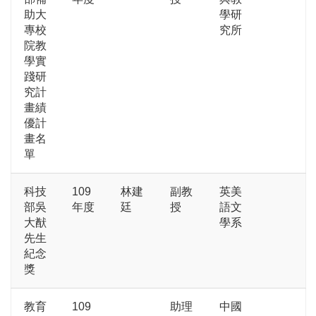
助大
學研
專校
究所
院教
學實
踐研
究計
畫績
優計
畫名
單
科技
109
林建
副教
英美
部吳
年度
廷
授
語文
大猷
學系
先生
紀念
獎
教育
109
助理
中國