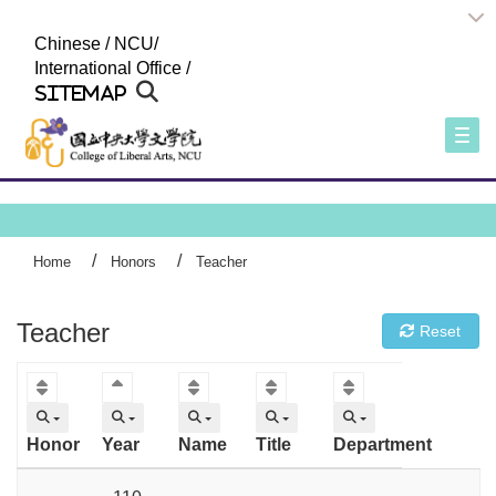
:::
Chinese
/
NCU
/
International Office
/
Sitemap
Togg
Home
Honors
Teacher
Teacher
Reset
Honor
Year
Name
Title
Department