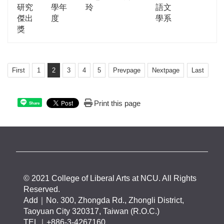
研究
學年
玲
語文
傑出
度
學系
獎
First
1
2
3
4
5
Prevpage
Nextpage
Last
Print this page
Share
© 2021 College of Liberal Arts at NCU. All Rights
Reserved.
Add｜No. 300, Zhongda Rd., Zhongli District,
Taoyuan City 320317, Taiwan (R.O.C.)
TEL｜+886-3-4267160